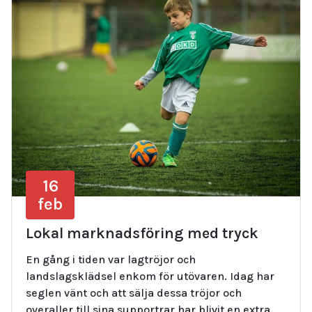
16
feb
Lokal marknadsföring med tryck
En gång i tiden var lagtröjor och
landslagsklädsel enkom för utövaren. Idag har
seglen vänt och att sälja dessa tröjor och
overaller till sina supportrar har blivit en extra