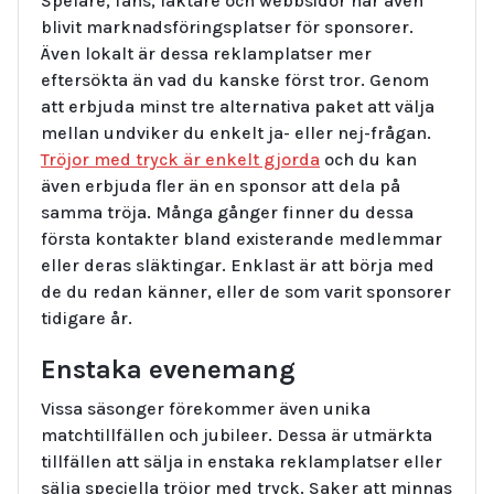
Spelare, fans, läktare och webbsidor har även
blivit marknadsföringsplatser för sponsorer.
Även lokalt är dessa reklamplatser mer
eftersökta än vad du kanske först tror. Genom
att erbjuda minst tre alternativa paket att välja
mellan undviker du enkelt ja- eller nej-frågan.
Tröjor med tryck är enkelt gjorda
och du kan
även erbjuda fler än en sponsor att dela på
samma tröja. Många gånger finner du dessa
första kontakter bland existerande medlemmar
eller deras släktingar. Enklast är att börja med
de du redan känner, eller de som varit sponsorer
tidigare år.
Enstaka evenemang
Vissa säsonger förekommer även unika
matchtillfällen och jubileer. Dessa är utmärkta
tillfällen att sälja in enstaka reklamplatser eller
sälja speciella tröjor med tryck. Saker att minnas