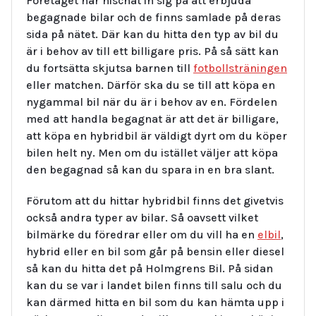
Företaget har nischat in sig på att erbjuda
begagnade bilar och de finns samlade på deras
sida på nätet. Där kan du hitta den typ av bil du
är i behov av till ett billigare pris. På så sätt kan
du fortsätta skjutsa barnen till
fotbollsträningen
eller matchen. Därför ska du se till att köpa en
nygammal bil när du är i behov av en. Fördelen
med att handla begagnat är att det är billigare,
att köpa en hybridbil är väldigt dyrt om du köper
bilen helt ny. Men om du istället väljer att köpa
den begagnad så kan du spara in en bra slant.
Förutom att du hittar hybridbil finns det givetvis
också andra typer av bilar. Så oavsett vilket
bilmärke du föredrar eller om du vill ha en
elbil
,
hybrid eller en bil som går på bensin eller diesel
så kan du hitta det på Holmgrens Bil. På sidan
kan du se var i landet bilen finns till salu och du
kan därmed hitta en bil som du kan hämta upp i