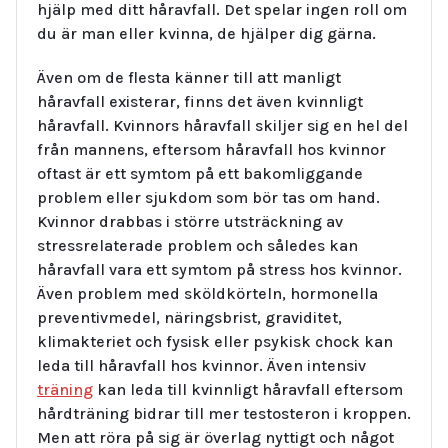
hjälp med ditt håravfall. Det spelar ingen roll om
du är man eller kvinna, de hjälper dig gärna.
Även om de flesta känner till att manligt
håravfall existerar, finns det även kvinnligt
håravfall. Kvinnors håravfall skiljer sig en hel del
från mannens, eftersom håravfall hos kvinnor
oftast är ett symtom på ett bakomliggande
problem eller sjukdom som bör tas om hand.
Kvinnor drabbas i större utsträckning av
stressrelaterade problem och således kan
håravfall vara ett symtom på stress hos kvinnor.
Även problem med sköldkörteln, hormonella
preventivmedel, näringsbrist, graviditet,
klimakteriet och fysisk eller psykisk chock kan
leda till håravfall hos kvinnor. Även intensiv
träning
kan leda till kvinnligt håravfall eftersom
hårdträning bidrar till mer testosteron i kroppen.
Men att röra på sig är överlag nyttigt och något