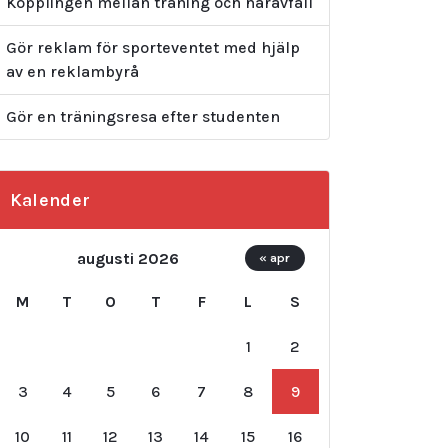
Kopplingen mellan träning och håravfall
Gör reklam för sporteventet med hjälp
av en reklambyrå
Gör en träningsresa efter studenten
Kalender
augusti 2026
« apr
M
T
O
T
F
L
S
1
2
3
4
5
6
7
8
9
10
11
12
13
14
15
16