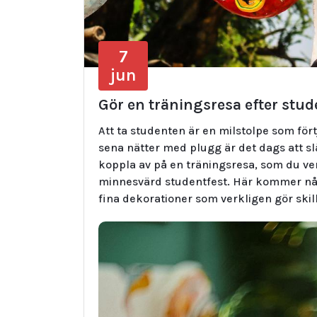
7
jun
Gör en träningsresa efter stu
Att ta studenten är en milstolpe som förtj
sena nätter med plugg är det dags att sl
koppla av på en träningsresa, som du ver
minnesvärd studentfest. Här kommer några
fina dekorationer som verkligen gör skil