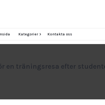
u behöver
msida
Kategorier
Kontakta oss
ör en träningsresa efter student