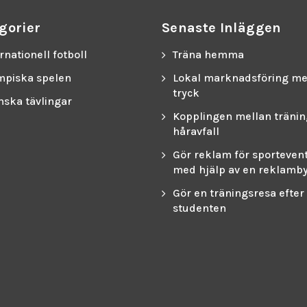
gorier
Senaste Inläggen
rnationell fotboll
Träna hemma
mpiska spelen
Lokal marknadsföring m
tryck
nska tävlingar
Kopplingen mellan tränin
håravfall
Gör reklam för sporteven
med hjälp av en reklamb
Gör en träningsresa efter
studenten