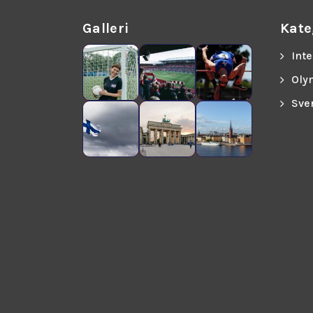
Galleri
Kate
Inte
Oly
Sve