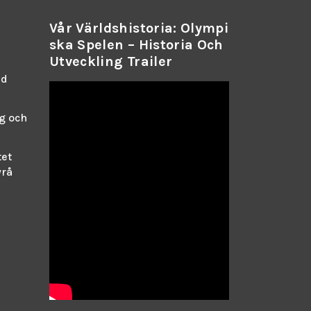
Vår Världshistoria: Olympi
Ska Spelen – Historia Och
Utveckling Trailer
ed
g och
tet
yrå