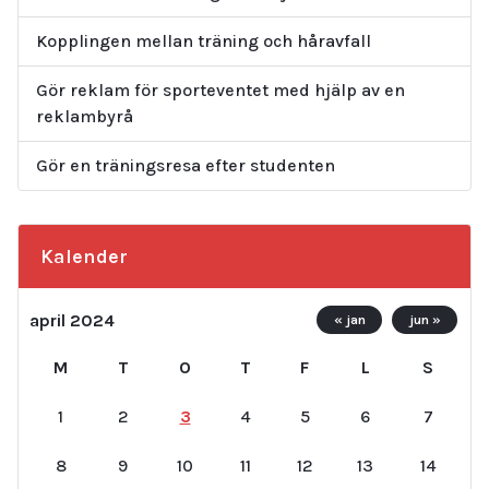
Kopplingen mellan träning och håravfall
Gör reklam för sporteventet med hjälp av en
reklambyrå
Gör en träningsresa efter studenten
Kalender
april 2024
« jan
jun »
M
T
O
T
F
L
S
1
2
3
4
5
6
7
8
9
10
11
12
13
14