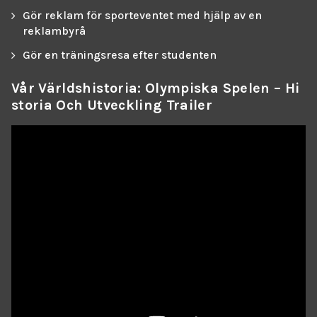
Gör reklam för sporteventet med hjälp av en
reklambyrå
Gör en träningsresa efter studenten
Vår Världshistoria: Olympiska Spelen – Hi
Storia Och Utveckling Trailer