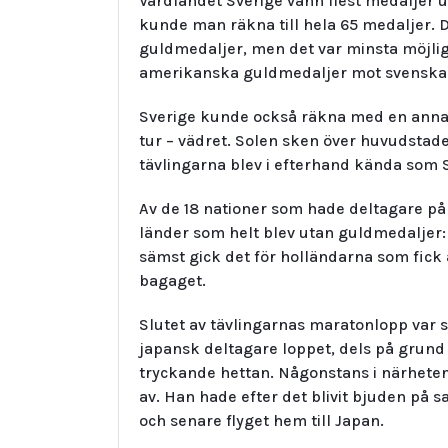
Värdlandet Sverige vann flest medaljer u
kunde man räkna till hela 65 medaljer. 
guldmedaljer, men det var minsta möjli
amerikanska guldmedaljer mot svenskarn
Sverige kunde också räkna med en anna
tur – vädret. Solen sken över huvudstad
tävlingarna blev i efterhand kända som
Av de 18 nationer som hade deltagare på 
länder som helt blev utan guldmedaljer:
sämst gick det för holländarna som fick
bagaget.
Slutet av tävlingarnas maratonlopp var 
japansk deltagare loppet, dels på grund
tryckande hettan. Någonstans i närhete
av. Han hade efter det blivit bjuden på saf
och senare flyget hem till Japan.