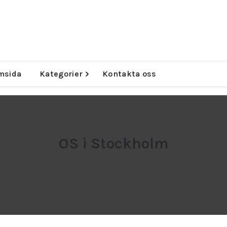
u behöver
msida
Kategorier
Kontakta oss
OS i Stockholm