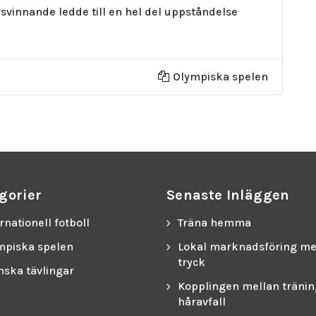
rsvinnande ledde till en hel del uppståndelse
Olympiska spelen
gorier
Senaste Inläggen
rnationell fotboll
Träna hemma
mpiska spelen
Lokal marknadsföring m
tryck
nska tävlingar
Kopplingen mellan tränin
håravfall