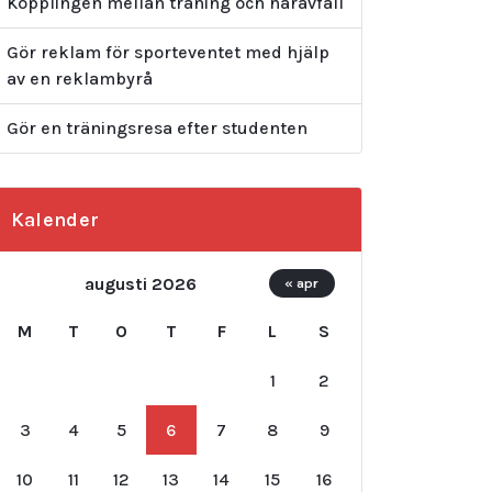
Kopplingen mellan träning och håravfall
Gör reklam för sporteventet med hjälp
av en reklambyrå
Gör en träningsresa efter studenten
Kalender
augusti 2026
« apr
M
T
O
T
F
L
S
1
2
3
4
5
6
7
8
9
10
11
12
13
14
15
16