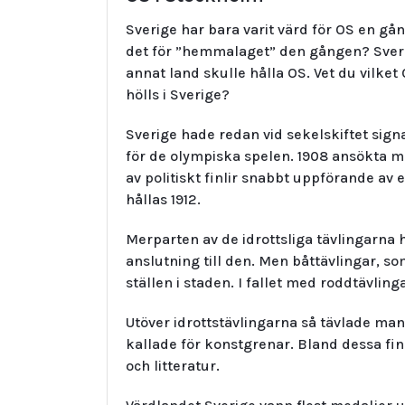
Sverige har bara varit värd för OS en gån
det för ”hemmalaget” den gången? Sverig
annat land skulle hålla OS. Vet du vilke
hölls i Sverige?
Sverige hade redan vid sekelskiftet signa
för de olympiska spelen. 1908 ansökta men
av politiskt finlir snabbt uppförande av
hållas 1912.
Merparten av de idrottsliga tävlingarna h
anslutning till den. Men båttävlingar, s
ställen i staden. I fallet med roddtävli
Utöver idrottstävlingarna så tävlade man
kallade för konstgrenar. Bland dessa fin
och litteratur.