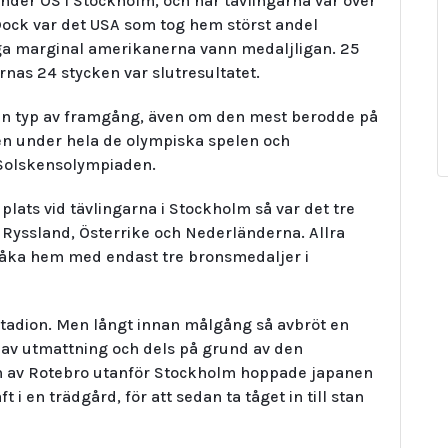
nder OS i Stockholm, och när tävlingarna var över
Dock var det USA som tog hem störst andel
ga marginal amerikanerna vann medaljligan. 25
as 24 stycken var slutresultatet.
n typ av framgång, även om den mest berodde på
en under hela de olympiska spelen och
 Solskensolympiaden.
plats vid tävlingarna i Stockholm så var det tre
 Ryssland, Österrike och Nederländerna. Allra
 åka hem med endast tre bronsmedaljer i
stadion. Men långt innan målgång så avbröt en
 av utmattning och dels på grund av den
n av Rotebro utanför Stockholm hoppade japanen
t i en trädgård, för att sedan ta tåget in till stan