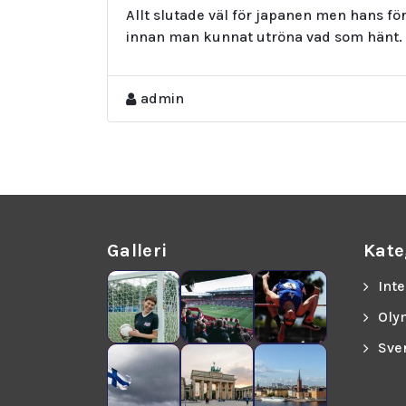
Allt slutade väl för japanen men hans fö
innan man kunnat utröna vad som hänt.
admin
Galleri
Kate
Inte
Oly
Sve