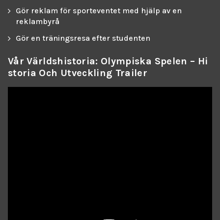
Gör reklam för sporteventet med hjälp av en
reklambyrå
Gör en träningsresa efter studenten
Vår Världshistoria: Olympiska Spelen – Hi
Storia Och Utveckling Trailer