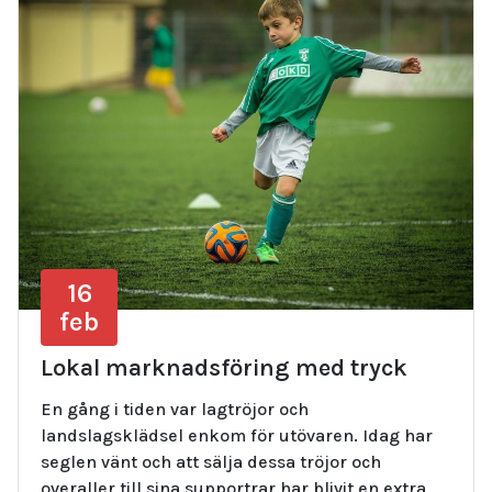
16
feb
Lokal marknadsföring med tryck
En gång i tiden var lagtröjor och
landslagsklädsel enkom för utövaren. Idag har
seglen vänt och att sälja dessa tröjor och
overaller till sina supportrar har blivit en extra