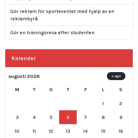
Gör reklam för sporteventet med hjälp av en
reklambyrå
Gör en träningsresa efter studenten
Kalender
augusti 2026
« apr
M
T
O
T
F
L
S
1
2
3
4
5
6
7
8
9
10
11
12
13
14
15
16