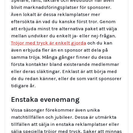
Spelare, fans, läktare och webbsidor har även
blivit marknadsföringsplatser för sponsorer.
Även lokalt är dessa reklamplatser mer
eftersökta än vad du kanske först tror. Genom
att erbjuda minst tre alternativa paket att välja
mellan undviker du enkelt ja- eller nej-frågan.
Tröjor med tryck är enkelt gjorda
och du kan
även erbjuda fler än en sponsor att dela på
samma tröja. Många gånger finner du dessa
första kontakter bland existerande medlemmar
eller deras släktingar. Enklast är att börja med
de du redan känner, eller de som varit sponsorer
tidigare år.
Enstaka evenemang
Vissa säsonger förekommer även unika
matchtillfällen och jubileer. Dessa är utmärkta
tillfällen att sälja in enstaka reklamplatser eller
sälja speciella tröjor med tryck. Saker att minnas